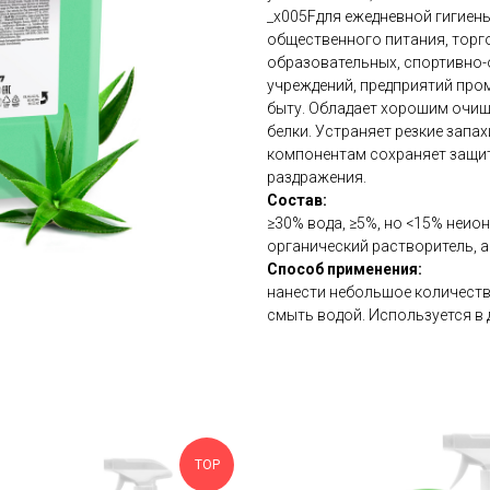
_x005Fдля ежедневной гигиены
общественного питания, торго
образовательных, спортивно-
учреждений, предприятий пром
быту. Обладает хорошим очищ
белки. Устраняет резкие зап
компонентам сохраняет защит
раздражения.
Состав:
≥30% вода, ≥5%, но <15% неион
органический растворитель, 
Способ применения:
нанести небольшое количеств
смыть водой. Используется в
TOP