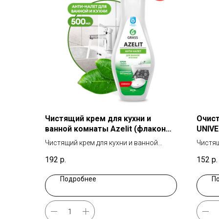
Чистящий крем для кухни и
Очист
ванной комнаты Azelit (флакон
UNIV
500 мл)
униве
Чистящий крем для кухни и ванной
Чистящ
комнаты
192
р.
152
р.
Подробнее
П