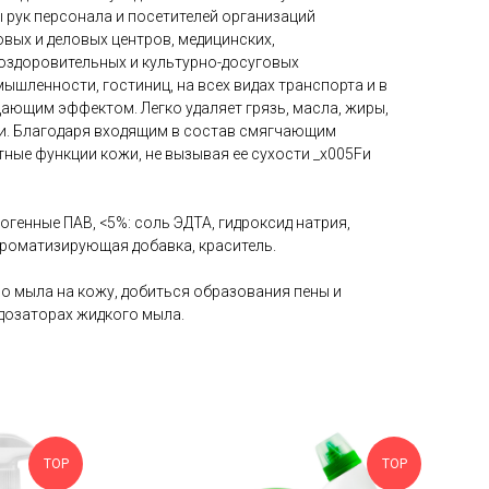
 рук персонала и посетителей организаций
вых и деловых центров, медицинских,
оздоровительных и культурно-досуговых
ышленности, гостиниц, на всех видах транспорта и в
ающим эффектом. Легко удаляет грязь, масла, жиры,
ахи. Благодаря входящим в состав смягчающим
ные функции кожи, не вызывая ее сухости _x005Fи
огенные ПАВ, <5%: соль ЭДТА, гидроксид натрия,
ароматизирующая добавка, краситель.
о мыла на кожу, добиться образования пены и
 дозаторах жидкого мыла.
TOP
TOP