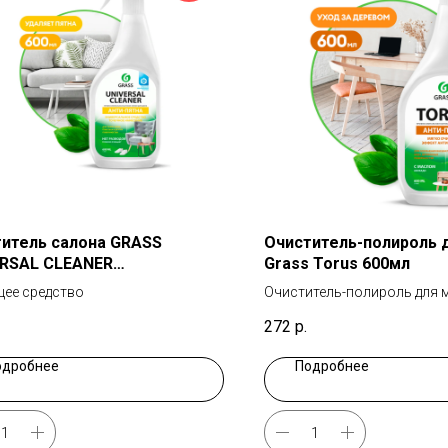
итель салона GRASS
Очиститель-полироль 
ERSAL CLEANER
Grass Torus 600мл
рсальный 600мл
ее средство
Очиститель-полироль для 
272
р.
одробнее
Подробнее