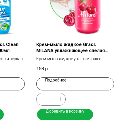
ss Clean
Крем-мыло жидкое Grass
00мл
MILANA увлажняющее спелая
черешня 1000мл
кол и зеркал
Крем-мыло жидкое увлажняющее
158
р.
Подробнее
Добавить в корзину