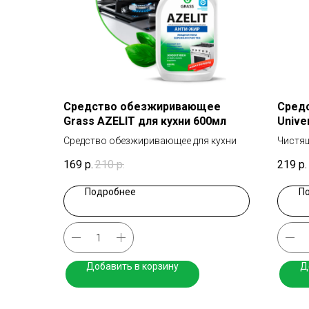
Средство обезжиривающее
Средс
Grass AZELIT для кухни 600мл
Unive
униве
Средство обезжиривающее для кухни
Чистящ
169
р.
210
р.
219
р.
Подробнее
П
Добавить в корзину
Д