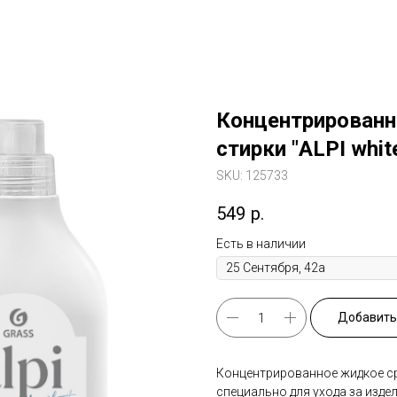
Концентрированн
стирки "ALPI whit
SKU:
125733
549
р.
Есть в наличии
Добавить 
Концентрированное жидкое ср
специально для ухода за изде