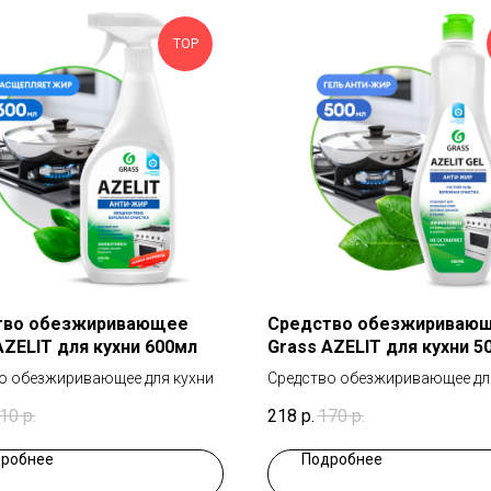
TOP
тво обезжиривающее
Средство обезжириваю
AZELIT для кухни 600мл
Grass AZELIT для кухни 5
о обезжиривающее для кухни
Средство обезжиривающее дл
10
р.
218
р.
170
р.
робнее
Подробнее