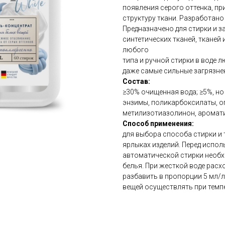
появления серого оттенка, пр
структуру ткани. Разработано
Предназначено для стирки и 
синтетических тканей, ткане
любого
типа и ручной стирки в воде 
даже самые сильные загрязне
Состав:
≥30% очищенная вода; ≥5%, но
энзимы, поликарбоксилаты, о
метилизотиазолинон, аромат
Способ применения:
для выбора способа стирки и
ярлыках изделий. Перед испол
автоматической стирки необхо
белья. При жесткой воде расхо
разбавить в пропорции 5 мл/л
вещей осуществлять при темпе