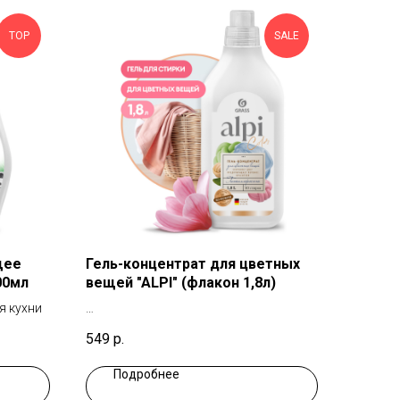
TOP
SALE
щее
Гель-концентрат для цветных
00мл
вещей "ALPI" (флакон 1,8л)
я кухни
Концентрированное жидкое средство
549
р.
для стирки
Подробнее