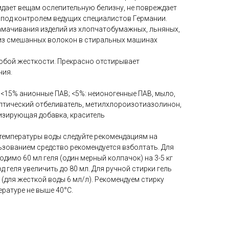
идает вещам ослепительную белизну, не повреждает
 под контролем ведущих специалистов Германии.
замачивания изделий из хлопчатобумажных, льняных,
й из смешанных волокон в стиральных машинах
любой жесткости. Прекрасно отстирывает
ния.
 <15% анионные ПАВ; <5%: неионогенные ПАВ, мыло,
птический отбеливатель, метилхлороизотиазолинон,
изирующая добавка, краситель
 температуры воды следуйте рекомендациям на
ьзованием средство рекомендуется взболтать. Для
димо 60 мл геля (один мерный колпачок) на 3-5 кг
д геля увеличить до 80 мл. Для ручной стирки гель
 (для жесткой воды 6 мл/л). Рекомендуем стирку
ратуре не выше 40°С.