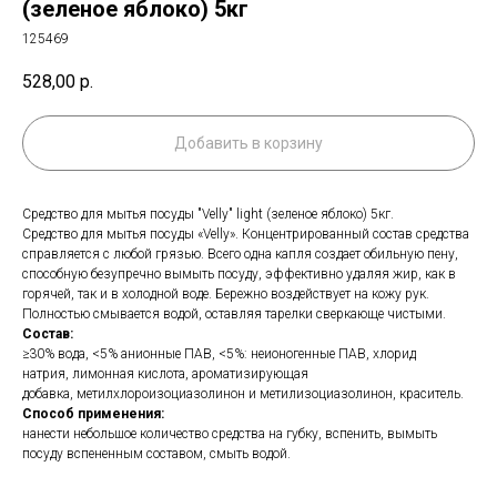
(зеленое яблоко) 5кг
125469
528,00
р.
Добавить в корзину
Средство для мытья посуды "Velly" light (зеленое яблоко) 5кг.
Cредство для мытья посуды «Velly». Концентрированный состав средства
справляется с любой грязью. Всего одна капля создает обильную пену,
способную безупречно вымыть посуду, эффективно удаляя жир, как в
горячей, так и в холодной воде. Бережно воздействует на кожу рук.
Полностью смывается водой, оставляя тарелки сверкающе чистыми.
Состав:
≥30% вода, <5% анионные ПАВ, <5%: неионогенные ПАВ, хлорид
натрия, лимонная кислота, ароматизирующая
добавка, метилхлороизоциазолинон и метилизоциазолинон, краситель.
Способ применения:
нанести небольшое количество средства на губку, вспенить, вымыть
посуду вспененным составом, смыть водой.