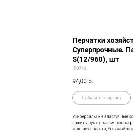
Перчатки хозяйс
Суперпрочные. П
S(12/960), шт
IT-0740
94,00
р.
Добавить в корзину
Универсальные эластичные хо
защиты рук от различных загр
моющих средств, бытовой хим