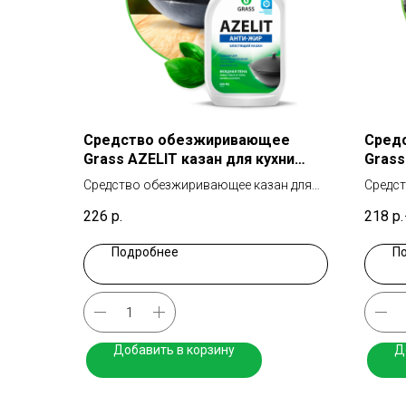
Средство обезжиривающее
Сред
Grass AZELIT казан для кухни
Grass
600мл
Средство обезжиривающее казан для
Средст
кухни
226
р.
218
р.
Подробнее
П
Добавить в корзину
Д