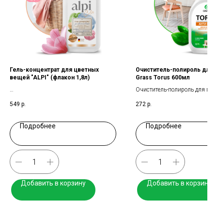
Гель-концентрат для цветных
Очиститель-полироль для
вещей "ALPI" (флакон 1,8л)
Grass Torus 600мл
Очиститель-полироль для меб
Концентрированное жидкое средство
549
р.
272
р.
для стирки
Подробнее
Подробнее
Добавить в корзину
Добавить в корзину