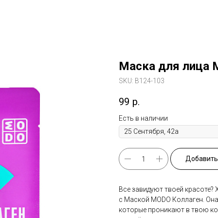
Маска для лица 
SKU:
B124-103
99
р.
Есть в наличии
Добавить 
Все завидуют твоей красоте? 
с Маской MODO Коллаген. Она 
которые проникают в твою кож