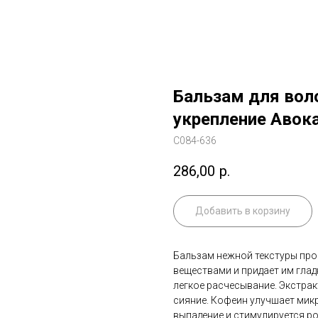
Бальзам для вол
укрепление Авока
C084-636
286,00
р.
Добавить в корзину
Бальзам нежной текстуры про
веществами и придает им глад
легкое расчесывание. Экстрак
сияние. Кофеин улучшает мик
выпадение и стимулируется р