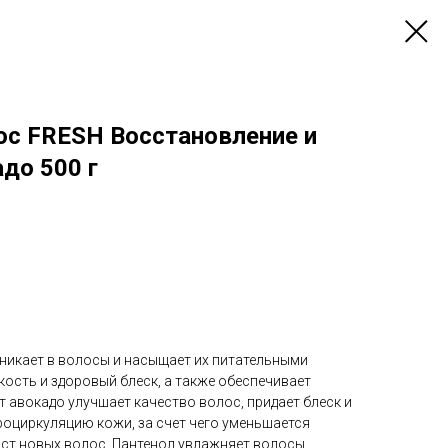
ос FRESH Восстановление и
до 500 г
никает в волосы и насыщает их питательными
кость и здоровый блеск, а также обеспечивает
т авокадо улучшает качество волос, придает блеск и
роциркуляцию кожи, за счет чего уменьшается
ост новых волос. Пантенол увлажняет волосы,