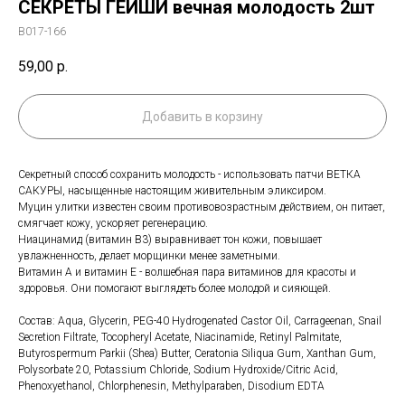
СЕКРЕТЫ ГЕЙШИ вечная молодость 2шт
B017-166
59,00
р.
Добавить в корзину
Секретный способ сохранить молодость - использовать патчи ВЕТКА
САКУРЫ, насыщенные настоящим живительным эликсиром.
Муцин улитки известен своим противовозрастным действием, он питает,
смягчает кожу, ускоряет регенерацию.
Ниацинамид (витамин В3) выравнивает тон кожи, повышает
увлажненность, делает морщинки менее заметными.
Витамин А и витамин Е - волшебная пара витаминов для красоты и
здоровья. Они помогают выглядеть более молодой и сияющей.
Состав: Aqua, Glycerin, PEG-40 Hydrogenated Castor Oil, Carrageenan, Snail
Secretion Filtrate, Tocopheryl Acetate, Niacinamide, Retinyl Palmitate,
Butyrospermum Parkii (Shea) Butter, Ceratonia Siliqua Gum, Xanthan Gum,
Polysorbate 20, Potassium Chloride, Sodium Hydroxide/Citric Acid,
Phenoxyethanol, Chlorphenesin, Methylparaben, Disodium EDTA