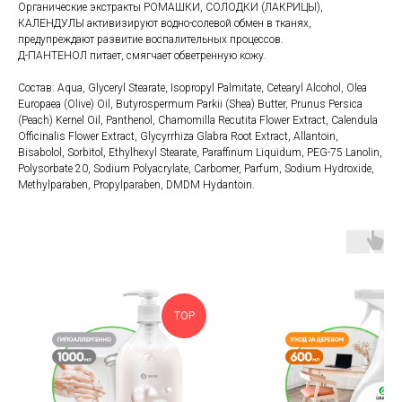
Органические экстракты РОМАШКИ, СОЛОДКИ (ЛАКРИЦЫ),
КАЛЕНДУЛЫ активизируют водно-солевой обмен в тканях,
предупреждают развитие воспалительных процессов.
Д-ПАНТЕНОЛ питает, смягчает обветренную кожу.
Состав: Aqua, Glyceryl Stearate, Isopropyl Palmitate, Cetearyl Alcohol, Olea
Europaea (Olive) Oil, Butyrospermum Parkii (Shea) Butter, Prunus Persica
(Peach) Kernel Oil, Panthenol, Chamomilla Recutita Flower Extract, Calendula
Officinalis Flower Extract, Glycyrrhiza Glabra Root Extract, Allantoin,
Bisabolol, Sorbitol, Ethylhexyl Stearate, Paraffinum Liquidum, PEG-75 Lanolin,
Polysorbate 20, Sodium Polyacrylate, Carbomer, Parfum, Sodium Hydroxide,
Methylparaben, Propylparaben, DMDM Hydantoin.
TOP