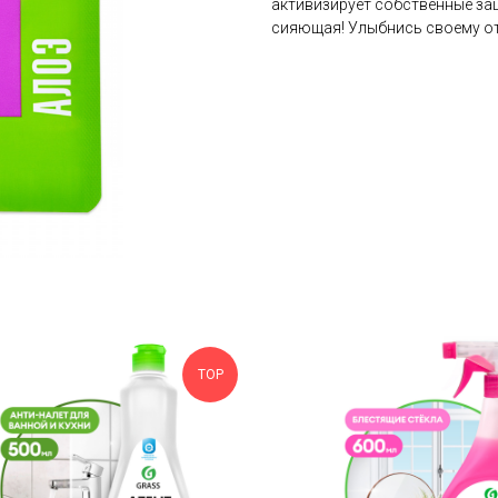
активизирует собственные защ
сияющая! Улыбнись своему от
TOP