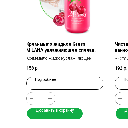
Крем-мыло жидкое Grass
Чистя
MILANA увлажняющее спелая
ванно
черешня 1000мл
500 м
Крем-мыло жидкое увлажняющее
Чистящ
комна
158
р.
192
р.
Подробнее
П
Добавить в корзину
Д