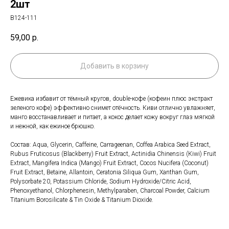
2шт
B124-111
59,00
р.
Добавить в корзину
Ежевика избавит от тёмный кругов, double-кофе (кофеин плюс экстракт
зеленого кофе) эффективно снимет отёчность. Киви отлично увлажняет,
манго восстанавливает и питает, а кокос делает кожу вокруг глаз мягкой
и нежной, как ежиное брюшко.
Состав: Aqua, Glycerin, Caffeine, Carrageenan, Coffea Arabica Seed Extract,
Rubus Fruticosus (Blackberry) Fruit Extract, Actinidia Chinensis (Кіwi) Fruit
Extract, Mangifera Indica (Mango) Fruit Extract, Cocos Nucifera (Coconut)
Fruit Extract, Betaine, Allantoin, Ceratonia Siliqua Gum, Xanthan Gum,
Polysorbate 20, Potassium Chloride, Sodium Hydroxide/Citric Acid,
Phenoxyethanol, Chlorphenesin, Methylparaben, Charcoal Powder, Calcium
Titanium Borosilicate & Tin Oxide & Titanium Dioxide.