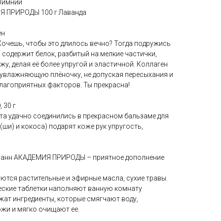
 Зимний
ИЯ ПРИРОДЫ 100 г Лаванда
ен
Хочешь, чтобы это длилось вечно? Тогда подружись
содержит белок, разбитый на мелкие частички,
у, делая её более упругой и эластичной. Коллаген
 увлажняющую плёночку, не допуская пересыхания и
лагоприятных факторов. Ты прекрасна!
 30 г
та удачно соединились в прекрасном бальзаме для
(ши) и кокоса) подарят коже рук упругость,
 ванн АКАДЕМИЯ ПРИРОДЫ – приятное дополнение
ются растительные и эфирные масла, сухие травы.
еские таблетки наполняют ванную комнату
жат ингредиенты, которые смягчают воду,
жи и мягко очищают ее.