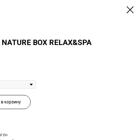
и NATURE BOX RELAX&SPA
в корзину
аген