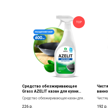
TOP
Средство обезжиривающее
Чистя
Grass AZELIT казан для кухни
ванно
600мл
500 м
Средство обезжиривающее казан для
Чистящ
кухни
комна
226
р.
192
р.