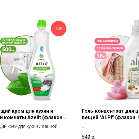
TOP
щий крем для кухни и
Гель-концентрат для 
й комнаты Azelit (флакон
вещей "ALPI" (флакон 1
л)
ий крем для кухни и ванной
ты
Концентрированное жидко
549
р.