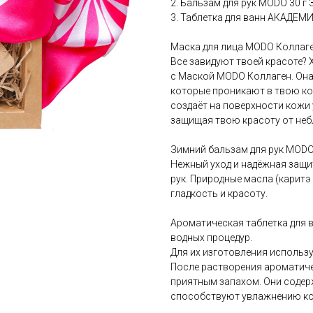
2. Бальзам для рук MODO 30 г
3. Таблетка для ванн АКАДЕМ
Маска для лица MODO Коллаг
Все завидуют твоей красоте? 
с Маской MODO Коллаген. Она 
которые проникают в твою кож
создаёт на поверхности кожи
защищая твою красоту от неб
Зимний бальзам для рук MODO,
Нежный уход и надёжная защи
рук. Природные масла (каритэ 
гладкость и красоту.
Ароматическая таблетка для
водных процедур.
Для их изготовления использу
После растворения ароматич
приятным запахом. Они содер
способствуют увлажнению ко