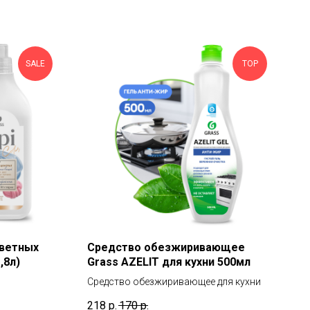
SALE
TOP
цветных
Средство обезжиривающее
,8л)
Grass AZELIT для кухни 500мл
Средство обезжиривающее для кухни
е средство
218
р.
170
р.