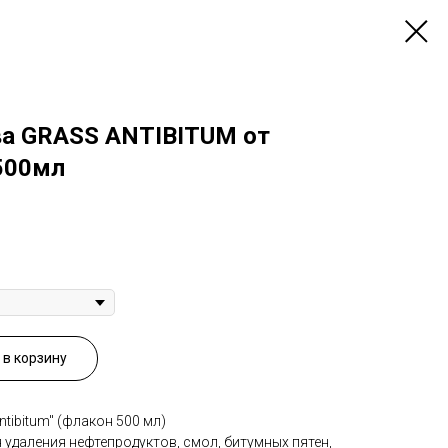
ва GRASS ANTIBITUM от
500мл
в корзину
tibitum" (флакон 500 мл)
я удаления нефтепродуктов, смол, битумных пятен,